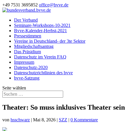
+49 7531 3695852
office@bvve.de
Der Verband
Seminare-Workshops-10-2021
Bvve-Kalender-Herbst-2021
Pressestimmen
Vereine in Deutschland- der 3te Sektor
Mitgliedschaftsantrag
Das Präsidium
Datenschutz im Verein FAQ
Impressum
Datenschutz-2020
Datenschutzrichtlinien des bvve
bvve-Satzung
Seite wählen
Theater: So muss inklusives Theater sein
von
hsschwarz
|
Mai 8, 2026
|
SZZ
|
0 Kommentare