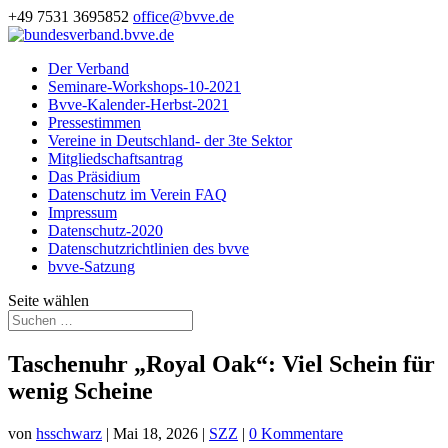
+49 7531 3695852
office@bvve.de
Der Verband
Seminare-Workshops-10-2021
Bvve-Kalender-Herbst-2021
Pressestimmen
Vereine in Deutschland- der 3te Sektor
Mitgliedschaftsantrag
Das Präsidium
Datenschutz im Verein FAQ
Impressum
Datenschutz-2020
Datenschutzrichtlinien des bvve
bvve-Satzung
Seite wählen
Taschenuhr „Royal Oak“: Viel Schein für
wenig Scheine
von
hsschwarz
|
Mai 18, 2026
|
SZZ
|
0 Kommentare